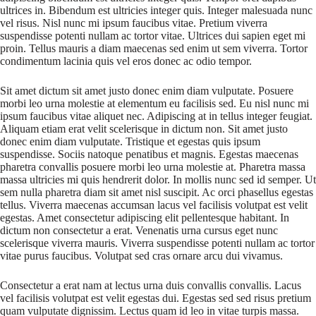
ultrices in. Bibendum est ultricies integer quis. Integer malesuada nunc
vel risus. Nisl nunc mi ipsum faucibus vitae. Pretium viverra
suspendisse potenti nullam ac tortor vitae. Ultrices dui sapien eget mi
proin. Tellus mauris a diam maecenas sed enim ut sem viverra. Tortor
condimentum lacinia quis vel eros donec ac odio tempor.
Sit amet dictum sit amet justo donec enim diam vulputate. Posuere
morbi leo urna molestie at elementum eu facilisis sed. Eu nisl nunc mi
ipsum faucibus vitae aliquet nec. Adipiscing at in tellus integer feugiat.
Aliquam etiam erat velit scelerisque in dictum non. Sit amet justo
donec enim diam vulputate. Tristique et egestas quis ipsum
suspendisse. Sociis natoque penatibus et magnis. Egestas maecenas
pharetra convallis posuere morbi leo urna molestie at. Pharetra massa
massa ultricies mi quis hendrerit dolor. In mollis nunc sed id semper. Ut
sem nulla pharetra diam sit amet nisl suscipit. Ac orci phasellus egestas
tellus. Viverra maecenas accumsan lacus vel facilisis volutpat est velit
egestas. Amet consectetur adipiscing elit pellentesque habitant. In
dictum non consectetur a erat. Venenatis urna cursus eget nunc
scelerisque viverra mauris. Viverra suspendisse potenti nullam ac tortor
vitae purus faucibus. Volutpat sed cras ornare arcu dui vivamus.
Consectetur a erat nam at lectus urna duis convallis convallis. Lacus
vel facilisis volutpat est velit egestas dui. Egestas sed sed risus pretium
quam vulputate dignissim. Lectus quam id leo in vitae turpis massa.