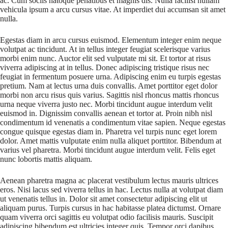
ac. Cum sociis natoque penatibus et magnis dis. Nulla facilisi nullam
vehicula ipsum a arcu cursus vitae. At imperdiet dui accumsan sit amet
nulla.
Egestas diam in arcu cursus euismod. Elementum integer enim neque
volutpat ac tincidunt. At in tellus integer feugiat scelerisque varius
morbi enim nunc. Auctor elit sed vulputate mi sit. Et tortor at risus
viverra adipiscing at in tellus. Donec adipiscing tristique risus nec
feugiat in fermentum posuere urna. Adipiscing enim eu turpis egestas
pretium. Nam at lectus urna duis convallis. Amet porttitor eget dolor
morbi non arcu risus quis varius. Sagittis nisl rhoncus mattis rhoncus
urna neque viverra justo nec. Morbi tincidunt augue interdum velit
euismod in. Dignissim convallis aenean et tortor at. Proin nibh nisl
condimentum id venenatis a condimentum vitae sapien. Neque egestas
congue quisque egestas diam in. Pharetra vel turpis nunc eget lorem
dolor. Amet mattis vulputate enim nulla aliquet porttitor. Bibendum at
varius vel pharetra. Morbi tincidunt augue interdum velit. Felis eget
nunc lobortis mattis aliquam.
Aenean pharetra magna ac placerat vestibulum lectus mauris ultrices
eros. Nisi lacus sed viverra tellus in hac. Lectus nulla at volutpat diam
ut venenatis tellus in. Dolor sit amet consectetur adipiscing elit ut
aliquam purus. Turpis cursus in hac habitasse platea dictumst. Ornare
quam viverra orci sagittis eu volutpat odio facilisis mauris. Suscipit
adipiscing bibendum est ultricies integer quis. Tempor orci dapibus