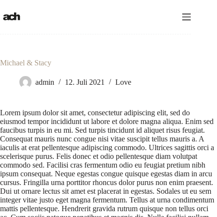
Zum
Inhalt
springen
Michael & Stacy
admin
12. Juli 2021
Love
Lorem ipsum dolor sit amet, consectetur adipiscing elit, sed do
eiusmod tempor incididunt ut labore et dolore magna aliqua. Enim sed
faucibus turpis in eu mi. Sed turpis tincidunt id aliquet risus feugiat.
Consequat mauris nunc congue nisi vitae suscipit tellus mauris a. A
iaculis at erat pellentesque adipiscing commodo. Ultrices sagittis orci a
scelerisque purus. Felis donec et odio pellentesque diam volutpat
commodo sed. Facilisi cras fermentum odio eu feugiat pretium nibh
ipsum consequat. Neque egestas congue quisque egestas diam in arcu
cursus. Fringilla urna porttitor rhoncus dolor purus non enim praesent.
Dui ut ornare lectus sit amet est placerat in egestas. Sodales ut eu sem
integer vitae justo eget magna fermentum. Tellus at urna condimentum
mattis pellentesque. Hendrerit gravida rutrum quisque non tellus orci